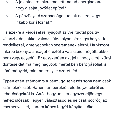
A jelenlegi munkád mellett marad energiád arra,
hogy a saját jövődet építsd?
A pénzügyeid szabadságot adnak neked, vagy
inkább korlátoznak?
Ha ezekre a kérdésekre nyugodt szívvel tudtál pozitív
választ adni, akkor valószínűleg olyan pénzügyi helyzettel
rendelkezel, amelyet sokan szeretnének elérni. Ha viszont
inkább bizonytalanságot éreztél a válaszaid mögött, akkor
nem vagy egyedül. Ez egyszerűen azt jelzi, hogy a pénzügyi
döntéseidet ma még nagyobb mértékben befolyásolják a
körülményeid, mint amennyire szeretnéd.
Éppen ezért számomra a pénzügyi tervezés soha nem csak
számokról szól.
Hanem emberekről, élethelyzetekről és
lehetőségekről is. Arról, hogy amikor egyszer eljön egy
nehéz időszak, legyen választásod és ne csak sodródj az
eseményekkel, hanem képes legyél irányítani őket.