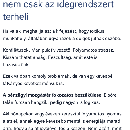
nem csak az idegrendszert
terheli
Ha valaki meghallja azt a kifejezést, hogy
toxikus
munkahely
, általában ugyanazok a dolgok jutnak eszébe.
Konfliktusok. Manipulatív vezető. Folyamatos stressz.
Kiszámíthatatlanság. Feszültség, amit este is
hazaviszünk...
Ezek valóban komoly problémák, de van egy kevésbé
látványos következményük is.
A pénzügyi mozgástér fokozatos beszűkülése.
Elsőre
talán furcsán hangzik, pedig nagyon is logikus.
Aki hónapokon vagy éveken keresztül folyamatos nyomás
alatt él, annak egyre kevesebb mentális energiája marad
arra, hogy a saját jövőjével foglalkozzon.
Nem azért, mert