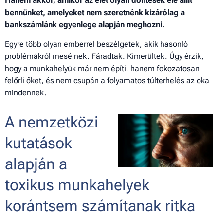
Hanem akkor, amikor az élet olyan döntések elé állít
bennünket, amelyeket nem szeretnénk kizárólag a
bankszámlánk egyenlege alapján meghozni.
Egyre több olyan emberrel beszélgetek, akik hasonló
problémákról mesélnek. Fáradtak. Kimerültek. Úgy érzik,
hogy a munkahelyük már nem építi, hanem fokozatosan
felőrli őket, és nem csupán a folyamatos túlterhelés az oka
mindennek.
A nemzetközi
kutatások
alapján a
toxikus munkahelyek
korántsem számítanak ritka