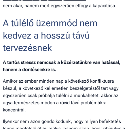
nem akar, hanem mert egyszerűen elfogy a kapacitása.
A túlélő üzemmód nem
kedvez a hosszú távú
tervezésnek
A tartós stressz nemcsak a közérzetünkre van hatással,
hanem a döntéseinkre is.
Amikor az ember minden nap a következő konfliktusra
készül, a következő kellemetlen beszélgetéstől tart vagy
egyszerűen csak próbálja túlélni a munkahetet, akkor az
agya természetes módon a rövid távú problémákra
koncentrál.
Ilyenkor nem azon gondolkodunk, hogy milyen befektetés
lenne megfelelő öt év múlva, hanem azon, hogy kibírjuk-e a