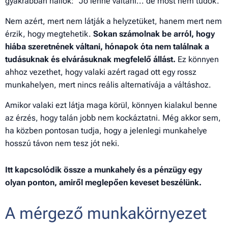
gyakrabban hallok: "Jó lenne váltani... de most nem tudok."
Nem azért, mert nem látják a helyzetüket, hanem mert nem
érzik, hogy megtehetik.
Sokan számolnak be arról, hogy
hiába szeretnének váltani, hónapok óta nem találnak a
tudásuknak és elvárásuknak megfelelő állást.
Ez könnyen
ahhoz vezethet, hogy valaki azért ragad ott egy rossz
munkahelyen, mert nincs reális alternatívája a váltáshoz.
Amikor valaki ezt látja maga körül, könnyen kialakul benne
az érzés, hogy talán jobb nem kockáztatni. Még akkor sem,
ha közben pontosan tudja, hogy a jelenlegi munkahelye
hosszú távon nem tesz jót neki.
Itt kapcsolódik össze a munkahely és a pénzügy egy
olyan ponton, amiről meglepően keveset beszélünk.
A mérgező munkakörnyezet